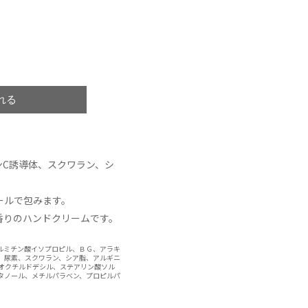
ンC誘導体、スクワラン、シ
ールで包みます。
香りのハンドクリームです。
ルミチン酸イソプロピル、ＢＧ、アラキ
、尿素、スクワラン、シア脂、アルギニ
酸オクチルドデシル、ステアリン酸ソル
タノール、メチルパラベン、プロピルパ