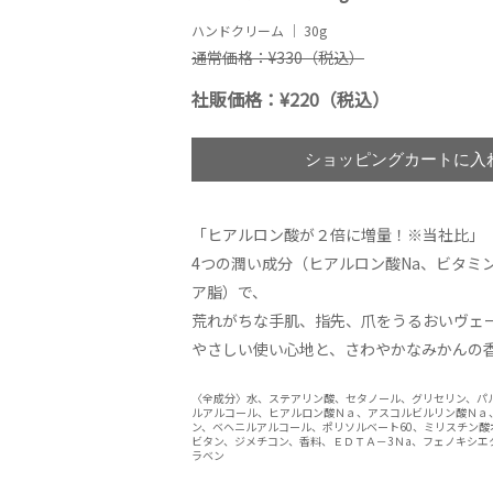
ハンドクリーム │ 30g
通常価格：¥330（税込）
社販価格：¥220（税込）
「ヒアルロン酸が２倍に増量！※当社比」
4つの潤い成分（ヒアルロン酸Na、ビタミ
ア脂）で、
荒れがちな手肌、指先、爪をうるおいヴェ
やさしい使い心地と、さわやかなみかんの
〈全成分〉水、ステアリン酸、セタノール、グリセリン、パ
ルアルコール、ヒアルロン酸Ｎａ、アスコルビルリン酸Ｎａ
ン、ベヘニルアルコール、ポリソルベート60、ミリスチン
ビタン、ジメチコン、香料、ＥＤＴＡ－3Ｎa、フェノキシエ
ラベン