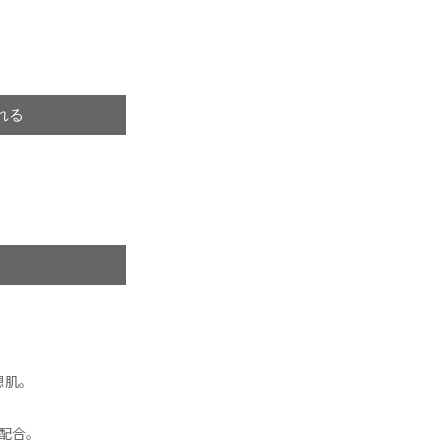
想肌。
化配合。