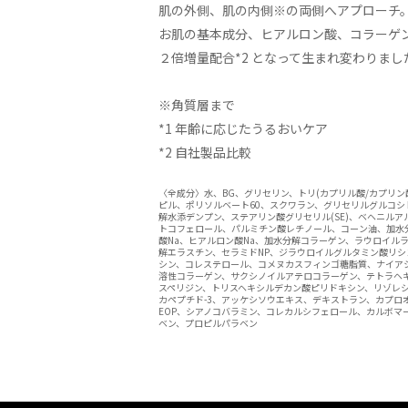
肌の外側、肌の内側※の両側へアプローチ
お肌の基本成分、ヒアルロン酸、コラーゲ
２倍増量配合*2 となって生まれ変わりまし
※角質層まで
*1 年齢に応じたうるおいケア
*2 自社製品比較
〈全成分〉水、BG、グリセリン、トリ(カプリル酸/カプリ
ピル、ポリソルベート60、スクワラン、グリセリルグルコ
解水添デンプン、ステアリン酸グリセリル(SE)、ベヘニル
トコフェロール、パルミチン酸レチノール、コーン油、加水
酸Na、ヒアルロン酸Na、加水分解コラーゲン、ラウロイル
解エラスチン、セラミドNP、ジラウロイルグルタミン酸リシ
シン、コレステロール、コメヌカスフィンゴ糖脂質、ナイア
溶性コラーゲン、サクシノイルアテロコラーゲン、テトラヘ
スペリジン、トリスヘキシルデカン酸ピリドキシン、リゾレシ
カペプチド-3、アッケシソウエキス、デキストラン、カプロ
EOP、シアノコバラミン、コレカルシフェロール、カルボマ
ベン、プロピルパラベン