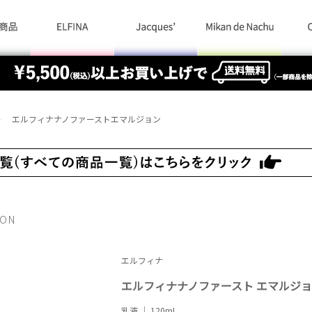
＞
エルフィナナノファーストエマルジョン
ION
エルフィナ
エルフィナナノファースト エマルジ
乳液 │ 120mL