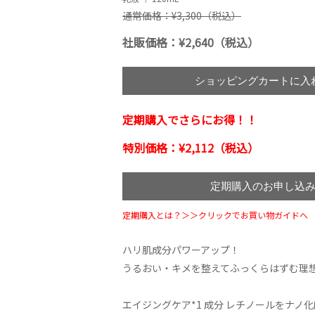
通常価格：¥3,300（税込）
社販価格：¥2,640（税込）
定期購入でさらにお得！！
特別価格：¥2,112（税込）
定期購入とは？＞＞クリックでお買い物ガイドへ
ハリ肌成分パワーアップ！
うるおい・キメを整えてふっくらはずむ理
エイジングケア*1 成分 レチノールをナノ