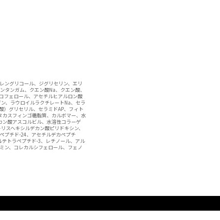
チレングリコール、ジグリセリン、エリ
サンタンガム、クエン酸Na、クエン酸、
トコフェロール、アセチルヒアルロン酸
ゲン、ラウロイルラクチレートNa、セラ
酸）グリセリル、セラミドAP、フィト
ヌカスフィンゴ糖脂質、カルボマー、水
カン酸アスコルビル、水溶性コラーゲ
トリスヘキシルデカン酸ピリドキシン、
ペプチド-24、アセチルデカペプチ
ルテトラペプチド-3、レチノール、アル
バラミン、コレカルシフェロール、フェノ